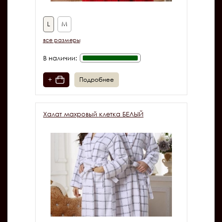
L
M
все размеры
В наличии:
+
Подробнее
Халат махровый клетка БЕЛЫЙ