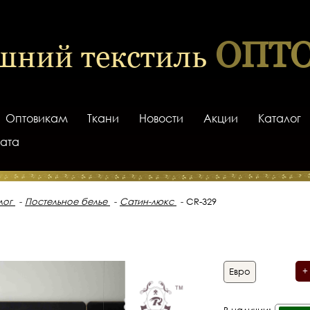
ОПТ
шний текстиль
Оптовикам
Ткани
Новости
Акции
Каталог
лата
лог
Постельное белье
Сатин-люкс
CR-329
+
Евро