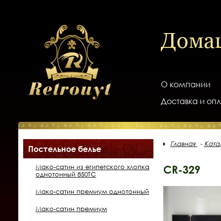
Дома
О компании
Доставка и оп
Главная
Ката
Постельное белье
Мако-сатин из египетского хлопка
CR-329
однотонный 850ТС
Мако-сатин премиум однотонный
Мако-сатин премиум